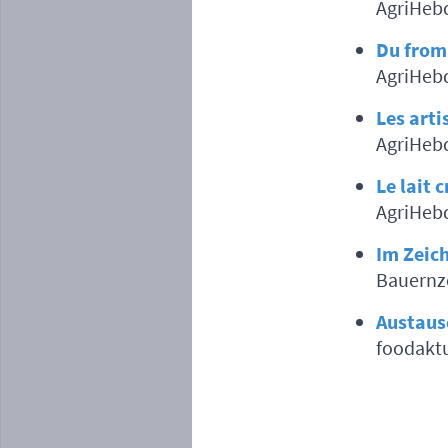
AgriHeb
Du froma
AgriHeb
Les arti
AgriHebd
Le lait 
AgriHebd
Im Zeic
Bauernze
Austaus
foodaktu