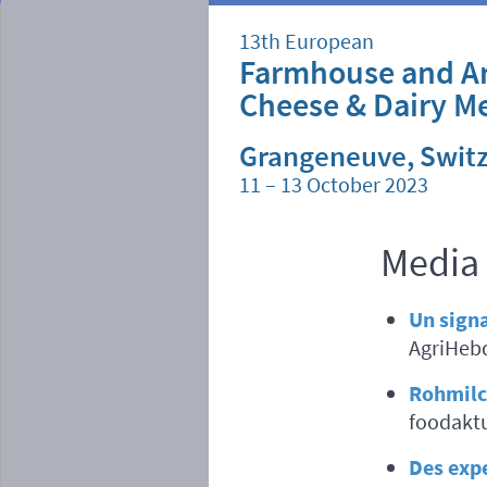
13th European
Farmhouse and Ar
Cheese & Dairy M
Grangeneuve, Swit
11 – 13 October 2023
Media 
Un signa
AgriHebd
Rohmilc
foodaktu
Des exp